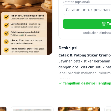
Catatan (opsional)
Ta
Anda akan dimint
Deskripsi
Cetak & Potong Stiker Cromo 
Layanan cetak stiker berbaha
dengan opsi
kiss cut
untuk has
label produk makanan, minuma
UMKM.
Tampilkan deskripsi lengka
Spesifikasi Produk:
Ukuran Media:
A3+ (32,5 
Area Cetak & Cutting:
±31
Jenis Potongan:
Kiss Cut 