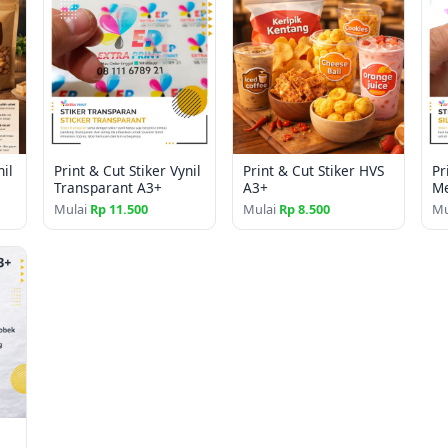
Bahan:
Stiker Cromo Gloss
Waktu Produksi:
±1–3 hari
Keunggulan:
Cetak full color resolusi ti
Potongan presisi, siap te
nil
Print & Cut Stiker Vynil
Print & Cut Stiker HVS
Pr
Cocok untuk label produk
Transparant A3+
A3+
Me
Bisa custom desain sesua
Mulai
Rp 11.500
Mulai
Rp 8.500
Mu
Harga grosir tersedia unt
Catatan:
File desain sebaiknya reso
Cutting size minimal 1x1 
Warna cetak berbasis CMY
Untuk laminasi (glossy/dof
Cetak & Potong Stiker Cromo 