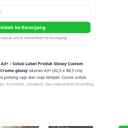
mbah ke Keranjang
a masuk untuk menambah ke keranjang.
A3+ – Solusi Label Produk Glossy Custom
n
Cromo glossy
ukuran A3+ (32,5 x 48,5 cm)
il potong rapi dan siap tempel. Cocok untuk
n, kosmetik, souvenir, dan kebutuhan branding
p
x 48,5 cm)
 x 45 cm (disesuaikan sensor cutting)
(setengah putus, mudah dicabut)