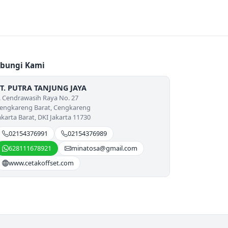
bungi Kami
T. PUTRA TANJUNG JAYA
l. Cendrawasih Raya No. 27
engkareng Barat, Cengkareng
akarta Barat, DKI Jakarta 11730
02154376991
02154376989
628111678921
minatosa@gmail.com
www.cetakoffset.com