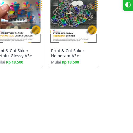
y (tidak tahan air, cocok untuk indoor)
 kerja tergantung kuantiti
nggi (300 dpi)
mpel
int & Cut Stiker
Print & Cut Stiker
, kemasan, dan promosi
talik Glossy A3+
Hologram A3+
i kebutuhan
lai
Rp 18.500
Mulai
Rp 18.500
uk volume besar
lusi 300 dpi (JPG/PNG/PDF)
cm
K, bisa berbeda dengan tampilan layar RGB
f), tersedia di layanan terpisah
A3+ – Print & Kiss Cut Label Produk Custom