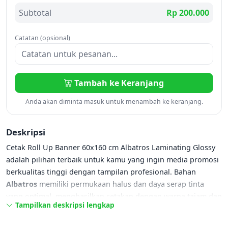
Subtotal
Rp 200.000
Catatan (opsional)
Tambah ke Keranjang
Anda akan diminta masuk untuk menambah ke keranjang.
Deskripsi
Cetak Roll Up Banner 60x160 cm Albatros Laminating Glossy
adalah pilihan terbaik untuk kamu yang ingin media promosi
berkualitas tinggi dengan tampilan profesional. Bahan
Albatros
memiliki permukaan halus dan daya serap tinta
yang optimal, menghasilkan cetakan dengan warna tajam dan
Tampilkan deskripsi lengkap
detail yang jelas. Ditambah dengan
laminasi glossy
, banner
ini terlihat lebih mengkilap dan menarik perhatian, cocok