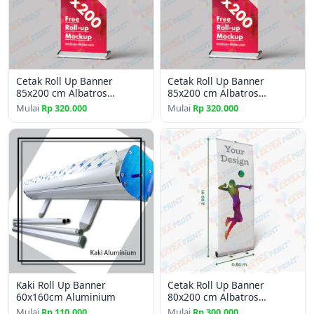
Cetak Roll Up Banner
Cetak Roll Up Banner
85x200 cm Albatros
85x200 cm Albatros
Laminating Matte
Laminating Glossy
Mulai
Rp 320.000
Mulai
Rp 320.000
Kaki Roll Up Banner
Cetak Roll Up Banner
60x160cm Aluminium
80x200 cm Albatros
Laminating Glossy
Mulai
Rp 110.000
Mulai
Rp 300.000