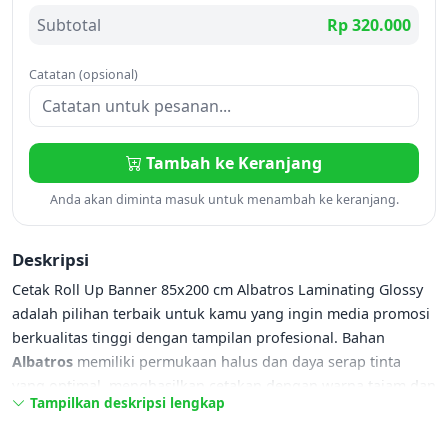
Subtotal
Rp 320.000
Catatan (opsional)
Tambah ke Keranjang
Anda akan diminta masuk untuk menambah ke keranjang.
Deskripsi
Cetak Roll Up Banner 85x200 cm Albatros Laminating Glossy
adalah pilihan terbaik untuk kamu yang ingin media promosi
berkualitas tinggi dengan tampilan profesional. Bahan
Albatros
memiliki permukaan halus dan daya serap tinta
yang optimal, menghasilkan cetakan dengan warna tajam dan
Tampilkan deskripsi lengkap
detail yang jelas. Ditambah dengan
laminasi glossy
, banner
ini terlihat lebih mengkilap dan menarik perhatian, cocok