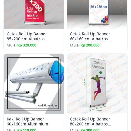
Cetak Roll Up Banner
Cetak Roll Up Banner
85x200 cm Albatros
60x160 cm Albatros
Laminating Matte
Laminating Glossy
Mulai
Rp 320.000
Mulai
Rp 200.000
Kaki Roll Up Banner
Cetak Roll Up Banner
60x160cm Aluminium
80x200 cm Albatros
Laminating Glossy
Mulai
Rp 110.000
Mulai
Rp 300.000